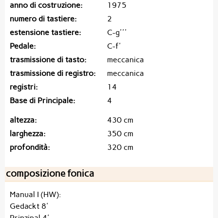
anno di costruzione
1975
numero di tastiere
2
estensione tastiere
C-g'''
Pedale
C-f'
trasmissione di tasto
meccanica
trasmissione di registro
meccanica
registri
14
Base di Principale
4
altezza
430 cm
larghezza
350 cm
profondità
320 cm
composizione fonica
Manual I (HW):
Gedackt 8'
Prinzipal 4'