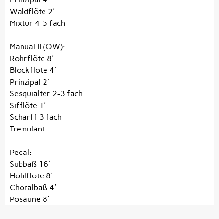
Waldflöte 2'
Mixtur 4-5 fach
Manual II (OW):
Rohrflöte 8'
Blockflöte 4'
Prinzipal 2'
Sesquialter 2-3 fach
Sifflöte 1'
Scharff 3 fach
Tremulant
Pedal:
Subbaß 16'
Hohlflöte 8'
Choralbaß 4'
Posaune 8'