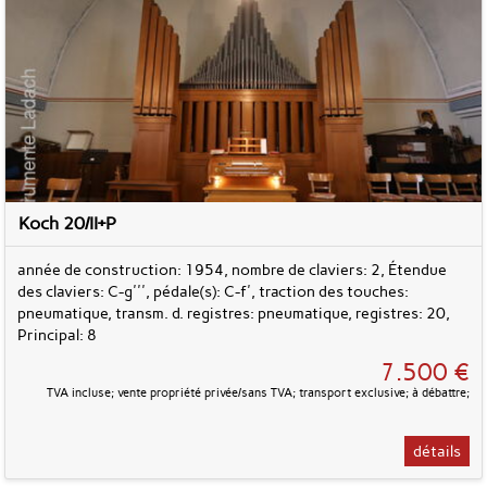
Koch 20/II+P
année de construction: 1954, nombre de claviers: 2, Étendue
des claviers: C-g''', pédale(s): C-f', traction des touches:
pneumatique, transm. d. registres: pneumatique, registres: 20,
Principal: 8
7.500 €
TVA incluse; vente propriété privée/sans TVA; transport exclusive; à débattre;
détails