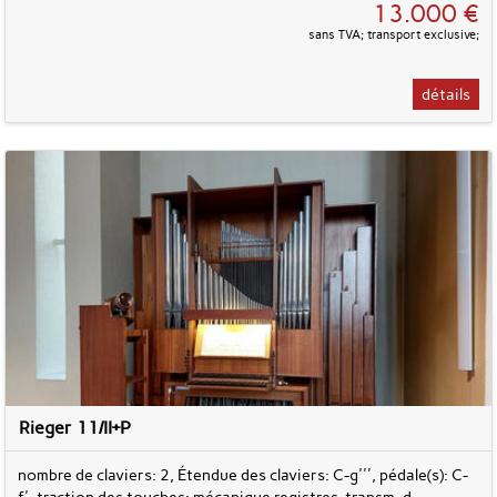
13.000 €
sans TVA; transport exclusive;
détails
Rieger 11/II+P
nombre de claviers: 2, Étendue des claviers: C-g''', pédale(s): C-
f', traction des touches: mécanique registres, transm. d.