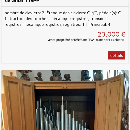
de Graaf 11/II+P
nombre de claviers: 2, Étendue des claviers: C-g''', pédale(s): C-
f', traction des touches: mécanique registres, transm. d.
registres: mécanique registres, registres: 11, Principal: 4
23.000 €
vente propriété privée/sans TVA; transport exclusive;
détails