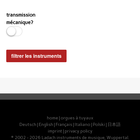
transmission
mécanique?
home
|
orgues à tuyaux
Deutsch
|
English
|
Français
|
Italiano
|
Polski
|
日本語
imprint
|
privacy policy
© 2002 - 2026 Ladach instruments de musique, Wuppertal.