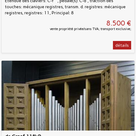
Étendue des claviers: C-f''', pédale(s): C-d', traction des
touches: mécanique registres, transm. d. registres: mécanique
registres, registres: 11, Principal: 8
8.500 €
vente propriété privée/sans TVA; transport exclusive;
détails