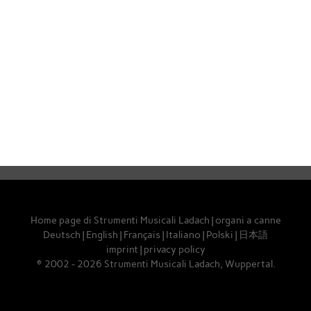
Home page di Strumenti Musicali Ladach
|
organi a canne
Deutsch
|
English
|
Français
|
Italiano
|
Polski
|
日本語
imprint
|
privacy policy
© 2002 - 2026 Strumenti Musicali Ladach, Wuppertal.