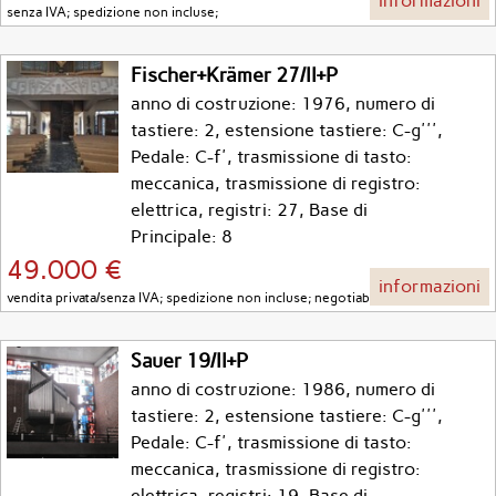
informazioni
senza IVA; spedizione non incluse;
Fischer+Krämer 27/II+P
anno di costruzione: 1976, numero di
tastiere: 2, estensione tastiere: C-g''',
Pedale: C-f', trasmissione di tasto:
meccanica, trasmissione di registro:
elettrica, registri: 27, Base di
Principale: 8
49.000 €
informazioni
vendita privata/senza IVA; spedizione non incluse; negotiable;
Sauer 19/II+P
anno di costruzione: 1986, numero di
tastiere: 2, estensione tastiere: C-g''',
Pedale: C-f', trasmissione di tasto:
meccanica, trasmissione di registro:
elettrica, registri: 19, Base di