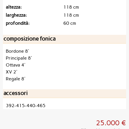
altezza
118 cm
larghezza
118 cm
profondità
60 cm
composizione fonica
Bordone 8'
Principale 8'
Ottava 4'
XV 2'
Regale 8'
accessori
392-415-440-465
25.000 €