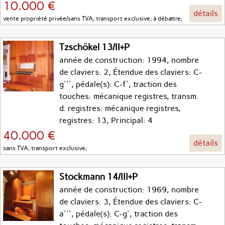
10.000 €
détails
vente propriété privée/sans TVA; transport exclusive; à débattre;
Tzschökel 13/II+P
année de construction: 1994, nombre
de claviers: 2, Étendue des claviers: C-
g''', pédale(s): C-f', traction des
touches: mécanique registres, transm.
d. registres: mécanique registres,
registres: 13, Principal: 4
40.000 €
détails
sans TVA; transport exclusive;
Stockmann 14/III+P
année de construction: 1969, nombre
de claviers: 3, Étendue des claviers: C-
a''', pédale(s): C-g', traction des