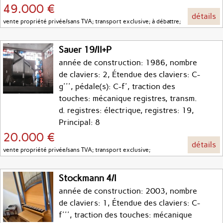
49.000 €
détails
vente propriété privée/sans TVA; transport exclusive; à débattre;
Sauer 19/II+P
année de construction: 1986, nombre
de claviers: 2, Étendue des claviers: C-
g''', pédale(s): C-f', traction des
touches: mécanique registres, transm.
d. registres: électrique, registres: 19,
Principal: 8
20.000 €
détails
vente propriété privée/sans TVA; transport exclusive;
Stockmann 4/I
année de construction: 2003, nombre
de claviers: 1, Étendue des claviers: C-
f''', traction des touches: mécanique