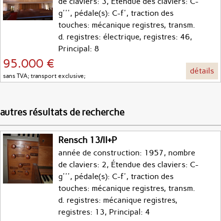
de claviers: 3, Étendue des claviers: C-
g''', pédale(s): C-f', traction des
touches: mécanique registres, transm.
d. registres: électrique, registres: 46,
Principal: 8
95.000 €
détails
sans TVA; transport exclusive;
autres résultats de recherche
Rensch 13/II+P
année de construction: 1957, nombre
de claviers: 2, Étendue des claviers: C-
g''', pédale(s): C-f', traction des
touches: mécanique registres, transm.
d. registres: mécanique registres,
registres: 13, Principal: 4