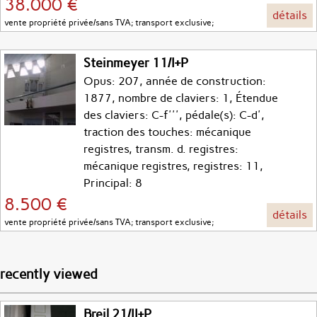
38.000 €
détails
vente propriété privée/sans TVA; transport exclusive;
Steinmeyer 11/I+P
Opus: 207, année de construction:
1877, nombre de claviers: 1, Étendue
des claviers: C-f''', pédale(s): C-d',
traction des touches: mécanique
registres, transm. d. registres:
mécanique registres, registres: 11,
Principal: 8
8.500 €
détails
vente propriété privée/sans TVA; transport exclusive;
recently viewed
Breil 21/II+P