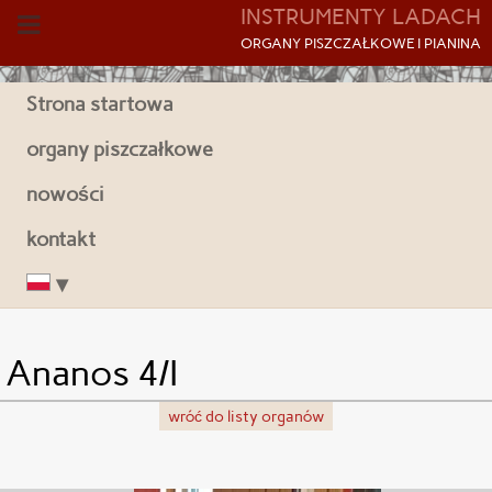
INSTRUMENTY LADACH
O
RGANY PISZCZAŁKOWE I PIANINA
Strona startowa
organy piszczałkowe
nowości
kontakt
Ananos 4/I
wróć do listy organów