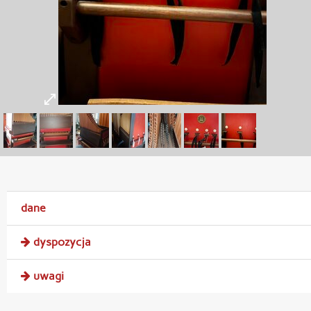
dane
dyspozycja
uwagi