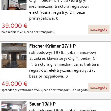
C-g''', pedał: C-f', traktura gry:
mechaniczna, traktura registrów:
elektryczna, registry: 21, baza
prinzypałowa: 8
39.000 €
szczegóły
zwolnienie z VAT; cena bez transportu;
Fischer+Krämer 27/II+P
rok budowy: 1976, liczba manuałów:
2, zakres klawiatury: C-g''', pedał: C-
f', traktura gry: mechaniczna, traktura
registrów: elektryczna, registry: 27,
baza prinzypałowa: 8
49.000 €
szczegóły
sprzedaż prywatna/bez VAT-u; cena bez transportu; do uzgodnienia;
Sauer 19/II+P
rok budowy: 1986, liczba manuałów: