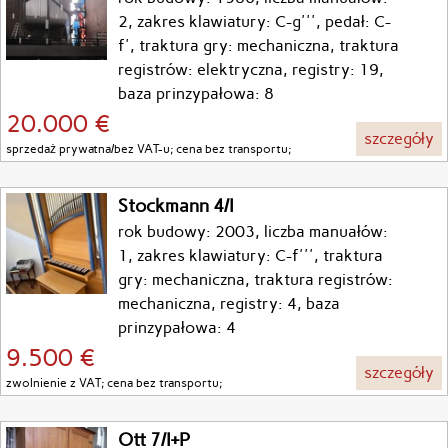
2, zakres klawiatury: C-g''', pedał: C-
f', traktura gry: mechaniczna, traktura
registrów: elektryczna, registry: 19,
baza prinzypałowa: 8
20.000 €
szczegóły
sprzedaż prywatna/bez VAT-u; cena bez transportu;
Stockmann 4/I
rok budowy: 2003, liczba manuałów:
1, zakres klawiatury: C-f''', traktura
gry: mechaniczna, traktura registrów:
mechaniczna, registry: 4, baza
prinzypałowa: 4
9.500 €
szczegóły
zwolnienie z VAT; cena bez transportu;
Ott 7/I+P